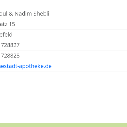
oul & Nadim Shebli
atz 15
efeld
) 728827
) 728828
estadt-apotheke.de